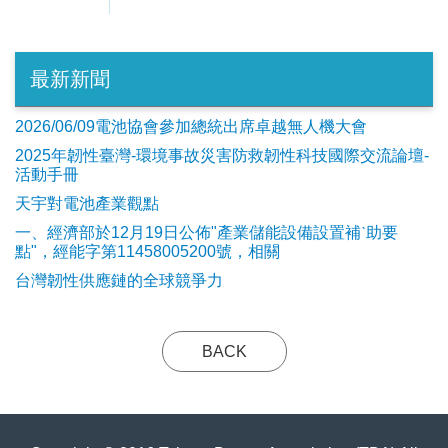
最新新聞
2026/06/09電池協會參加總統出席卓越無人機大會
2025年韌性臺灣-環境事故災害防救韌性科技國際交流論壇-
活動手冊
天宇對電池產業觀點
​一、經濟部於12月19日公佈"產業儲能設備設置補ˋ助要
點"，經能字第11458005200號，相關
台灣韌性供應鏈的全球競爭力
BACK