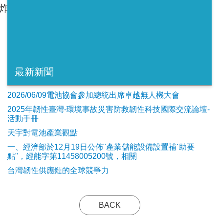
炸雞等冷藏櫃的電力需要。（吳國仲╱綜合外電
最新新聞
2026/06/09電池協會參加總統出席卓越無人機大會
2025年韌性臺灣-環境事故災害防救韌性科技國際交流論壇-
活動手冊
天宇對電池產業觀點
​一、經濟部於12月19日公佈"產業儲能設備設置補ˋ助要
點"，經能字第11458005200號，相關
台灣韌性供應鏈的全球競爭力
BACK