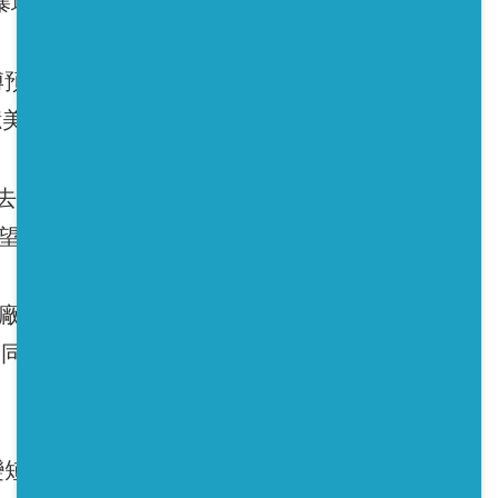
暴增到340萬組。
預估2050年前，企業將在家庭、工業級及電網規
美元 （約16.8兆元台幣）。
，去年8月已執行法規，要求車廠更盡責處理老電
望美國跟進。
廠和許多新能源廠商，都在嘗試建立EV電池的售
，優點是同1顆電池可以重覆獲利，有助降低未來EV電池
變短，導致充電次數增加，一般家用電動車大概10