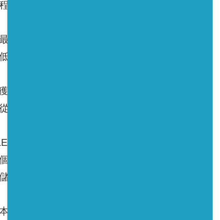
程車大概4年。
最理想是蓄電量要求較低的工作，包括從太陽能
低的時候從電網儲電。
電池將獲得再利用，之後回收取得原料，這代表車廠及
從同一組電池重覆獲利。
RELECTRIFY等公司都在研究電池的第2生命；前者
櫃子使用20組從富豪（VOLVO）油電車退下來
儲電，電力用於電梯或商業區街燈。
本7-11超商外安裝油電車汰換的電池，將用於儲