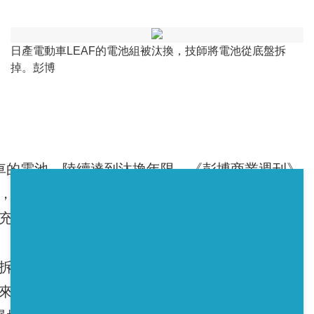
日產電動車LEAF的電池組被汰換，技師將電池從底盤拆
掉。彭博
https://tw.appledaily.com/new/realtime/2018
相關連結
車的電池，陸續達到汰換年限。
《彭博商業週刊》
，往後數年的黃金年代還有很多用途，包括在日
動車充電、儲存家用能源及支援歐洲電網等。
下來後還可再使用7-10年，蓄電能力也還有5成
來越迫切，因全球淘汰的EV（電動車）電池，