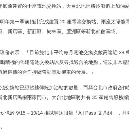
年底前建置的千座電池交換站，大台北地區將逐漸追上加油
北市於明年第一季前預計完成建置 20 座電池交換站、兩座太
區、新店區、新莊區、樹林區、蘆洲區等新北都會區域。
副總潘璟倫表示：「目前雙北市平均每月電池交換次數高達近 2
o 不斷積極的佈建電池交換站以及尋找適合的地點，這次非
透過這樣的合作持續帶動電動機車的發展。」
北市電池交換站已經超越傳統加油站的數量，而與台北市政府合作的
新北新店民權兩家門市。大台北地區將共有 35 家銷售服務
o 也於 9/15 – 10/14 推試騎送限量「All Pass 
)