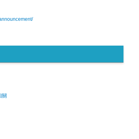
p-announcement/
相關