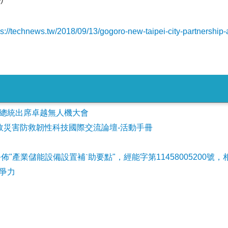
ps://technews.tw/2018/09/13/gogoro-new-taipei-city-partnershi
會參加總統出席卓越無人機大會
事故災害防救韌性科技國際交流論壇-活動手冊
公佈"產業儲能設備設置補ˋ助要點"，經能字第11458005200號，
爭力