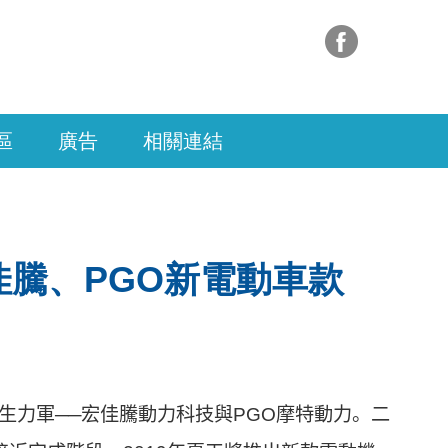
區
廣告
相關連結
佳騰、PGO新電動車款
兩大生力軍──宏佳騰動力科技與PGO摩特動力。二