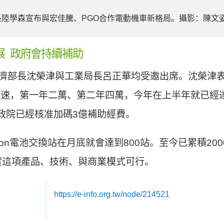
行長陸學森宣布與宏佳騰、PGO合作電動機車新格局。攝影：陳文
展 政府會持續補助
經濟部長沈榮津與工業局長呂正華均受邀出席。沈榮津
成長快速，第一年二萬、第二年四萬，今年在上半年就已
政院已經核准加碼3億補助經費。
ation電池交換站在月底就會達到800站。至今已累積2
主證實這項產品、技術、與商業模式可行。
https://e-info.org.tw/node/214521