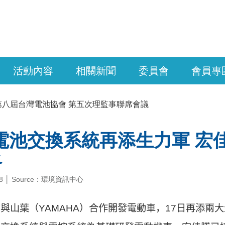
活動內容
相關新聞
委員會
會員專
第八屆台灣電池協會 第五次理監事聯席會議
ro電池交換系統再添生力軍 宏
路
0-18 │ Source：環境資訊中心
宣布與山葉（YAMAHA）合作開發電動車，17日再添