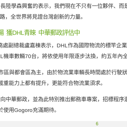
暨執行長陸學森興奮的表示，我們現在不只有一位夥伴、
將上路，全世界將見證台灣創新的力量。
市場 獲DHL青睞 中華郵政評估中
s台灣運務處副總裁盧嘉棟表示，DHL作為國際物流的標竿企
ility。DHL機車數輛70台，將依使用年限逐步汰換，約五
以市區與都會區為主，由於物流業車輛長時間處於行駛狀態
載重能力上都有提升，更能符合物流業須求。
目標指向中華郵政，並為此特別推出郵務車專案，招標程
使用Gogoro充滿期待。