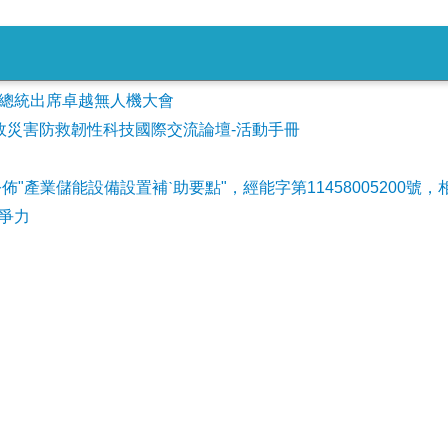
會參加總統出席卓越無人機大會
事故災害防救韌性科技國際交流論壇-活動手冊
公佈"產業儲能設備設置補ˋ助要點"，經能字第11458005200號，
爭力