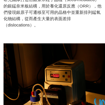
的銀錳奈米板結構，用於養化還原反應（ORR），他
們發現銀原子可遷移至可用的晶格中並重新排列錳氧
化物結構，從而產生大量的表面差排
（dislocations）。