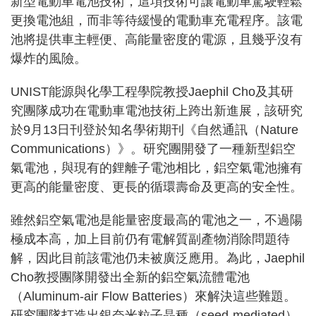
新型電動車電池技術，這項技術可讓電動車駕駛輕鬆
更換電池組，而非等待緩慢的電動車充電程序。該電
池將提供車主輕便、高能量密度的電源，且幾乎沒有
爆炸的風險。
UNIST能源與化學工程學院教授Jaephil Cho及其研
究團隊成功在電動車電池技術上跨出新進展，該研究
於9月13日
刊登
於知名學術期刊《自然通訊（Nature
Communications）》。研究團開發了一種新型鋁空
氣電池，與現有的鋰離子電池相比，鋁空氣電池擁有
更高的能量密度、更長的循環壽命及更高的安全性。
雖然鋁空氣電池是能量密度最高的電池之一，不過陽
極成本高，加上目前仍有電解質副產物消除問題待
解，因此目前該電池仍未被廣泛應用。為此，Jaephil
Cho教授團隊開發出全新的鋁空氣流體電池
（Aluminum-air Flow Batteries）來解決這些難題。
研究團隊打造出銀奈米粒子晶種（seed-mediated）