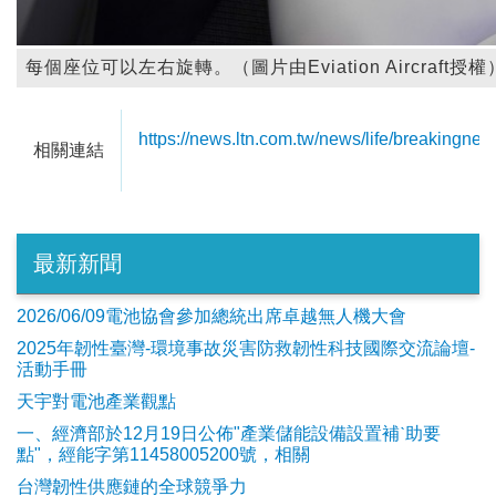
每個座位可以左右旋轉。（圖片由Eviation Aircraft授權
https://news.ltn.com.tw/news/life/breakingne
相關連結
最新新聞
2026/06/09電池協會參加總統出席卓越無人機大會
2025年韌性臺灣-環境事故災害防救韌性科技國際交流論壇-
活動手冊
天宇對電池產業觀點
​一、經濟部於12月19日公佈"產業儲能設備設置補ˋ助要
點"，經能字第11458005200號，相關
台灣韌性供應鏈的全球競爭力