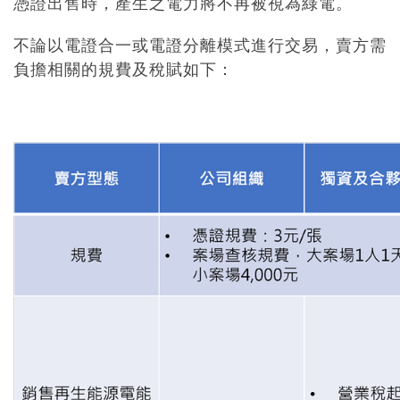
憑證出售時，產生之電力將不再被視為綠電。
不論以電證合一或電證分離模式進行交易，賣方需
負擔相關的規費及稅賦如下：