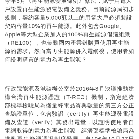
今年5月《再生能源發展條例》修法，賦予用電大
戶設置再生能源發電設備之義務。目前能源局初步
規劃，契約容量5,000瓩以上的用電大戶必須裝設
契約容量10%的再生能源。此外包含Google、
Apple等大型企業加入的100%再生能源倡議組織
（RE100），也帶動國內產業鏈購買使用再生能
源的需求。然而當再生能源併入電網後，使用者如
何證明購買的電力為再生能源？
行政院能源及減碳辦公室於2016年8月決議推動建
構台灣再生能源憑證（T-REC）機制，指定經濟
部標準檢驗局為衡量綠電品質與數量的第三方公正
查驗證單位，包含驗證（certify）再生能源發電設
備及查證（verify）其發出電量，以證明使用者自
電網取得的電力為再生能源。經濟部標準檢驗局為
推動再生能源憑證制度發展，自106年10月27日