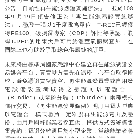
公告「自願性再生能源憑證實施辦法」，並於108
年9 月19日預告修正為「再生能源憑證實施辦
法」，憑證一張以1千度電為單位。T-REC已經獲
得RE100、碳揭露專案（CDP）評比等承認，取
得T-REC的用電大戶可用於溫室氣體盤查外，在
國際上也有助於爭取綠色供應鏈的訂單。
未來將由標準局國家憑證中心建立再生能源憑證交
易媒合平台，買賣雙方需先在憑證中心平台取得帳
號，避免憑證買空賣空。再生能源發電業或自用發
電設備設置者取得之憑證可以電證合一
（Bundled）或電證分離（Unbundled）兩種模式
進行交易。《再生能源發展條例》明訂用電大戶應
以電證合一模式購買一定額度再生能源電力及憑
證，由用戶與綠能業者採直供、轉供方式簽署購售
電合約；電證分離適用於小型企業，當綠能業者將