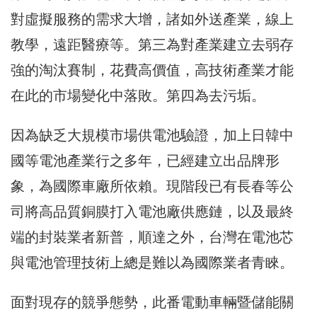
對虛擬服務的需求大增，諸如外送產業，線上
教學，遠距醫療等。第三為對產業建立去弱存
強的淘汰賽制，花費高價值，高技術產業才能
在此的市場變化中落敗。第四為去污垢。
因為缺乏大規模市場供電池驗證，加上日韓中
國等電池產業行之多年，已經建立出品牌形
象，為國際車廠所依賴。現階段已有長春等公
司將高品質銅膜打入電池廠供應鏈，以及最終
端的封裝業者新普，順達之外，台灣在電池芯
與電池管理技術上總是難以為國際業者青睞。
面對現存的競爭態勢，此番電動車輛暨儲能關