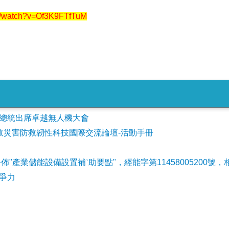
om/watch?v=Of3K9FTfTuM
會參加總統出席卓越無人機大會
事故災害防救韌性科技國際交流論壇-活動手冊
公佈"產業儲能設備設置補ˋ助要點"，經能字第11458005200號，
爭力