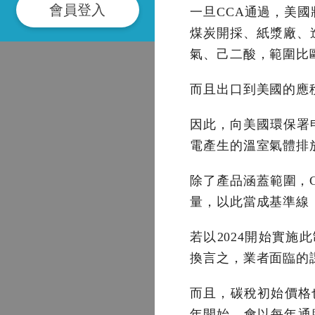
會員登入
一旦CCA通過，美
煤炭開採、紙漿廠、
氣、己二酸，範圍比歐
而且出口到美國的應
因此，向美國環保署
電產生的溫室氣體排
除了產品涵蓋範圍，
量，以此當成基準線
若以2024開始實施
換言之，業者面臨的
而且，碳稅初始價格也
年開始，會以每年通膨