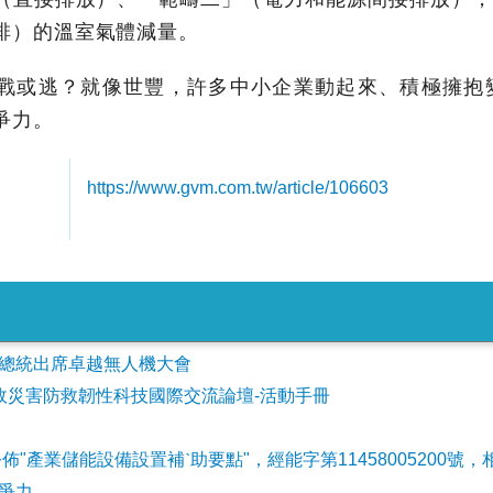
排）的溫室氣體減量。
戰或逃？就像世豐，許多中小企業動起來、積極擁抱
爭力。
https://www.gvm.com.tw/article/106603
會參加總統出席卓越無人機大會
事故災害防救韌性科技國際交流論壇-活動手冊
公佈"產業儲能設備設置補ˋ助要點"，經能字第11458005200號，
爭力