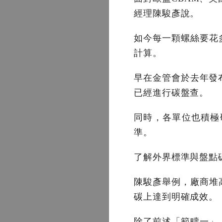
經理陳駿彥說。
如今每一顆螺絲要花
計算。
早在金管會於去年發
已經進行碳盤查。
同時，各單位也積極
準。
了解外界標準與盤點
陳駿彥舉例，廠商堆
碳上達到明確成效。
除了前述「範疇一」