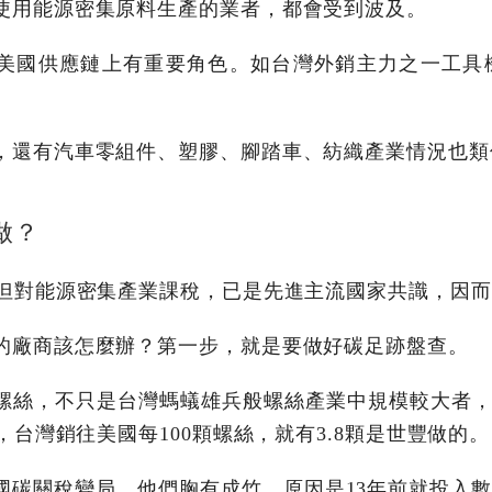
使用能源密集原料生產的業者，都會受到波及。
美國供應鏈上有重要角色。如台灣外銷主力之一工具
，還有汽車零組件、塑膠、腳踏車、紡織產業情況也類
做？
，但對能源密集產業課稅，已是先進主流國家共識，因
的廠商該怎麼辦？第一步，就是要做好碳足跡盤查。
螺絲，不只是台灣螞蟻雄兵般螺絲產業中規模較大者，去
計，台灣銷往美國每100顆螺絲，就有3.8顆是世豐做的。
美國碳關稅變局，他們胸有成竹，原因是13年前就投入