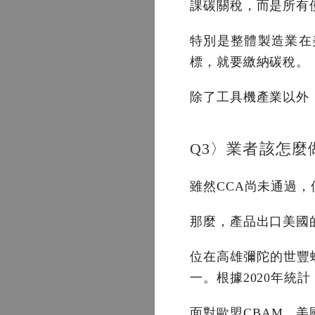
課碳關稅，而是所有
特別是整體製造業在
標，就要繳納碳稅。
除了工具機產業以外
Q3〉業者該怎麼
雖然CCA尚未通過
那麼，產品出口美國
位在高雄彌陀的世豐
一。根據2020年統
面對歐盟CBAM、