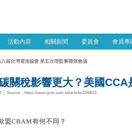
活動內容
相關新聞
委員會
會員專
第八屆台灣電池協會 第五次理監事聯席會議
M碳關稅影響更大？美國CCA
 │ Source：https://www.gvm.com.tw/article/106603
和歐盟CBAM有何不同？