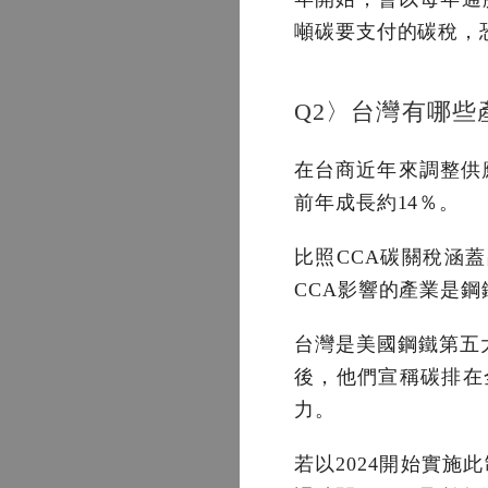
噸碳要支付的碳稅，恐
Q2〉台灣有哪些
在台商近年來調整供
前年成長約14％。
比照CCA碳關稅涵
CCA影響的產業是鋼
台灣是美國鋼鐵第五
後，他們宣稱碳排在
力。
若以2024開始實施