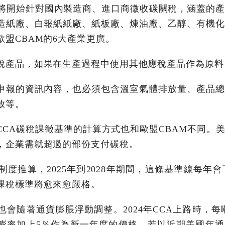
國將開始針對國內製造商、進口商徵收碳關稅，涵蓋的產
造紙廠、白報紙紙廠、紙板廠、煉油廠、乙醇、有機化
盟CBAM的6大產業更廣。
稅產品，如果在生產過程中使用其他應稅產品作為原料
申報的資訊內容，也必須包含溫室氣體排放量、產品總
放等。
CCA碳稅課徵基準的計算方式也和歐盟CBAM不同。
，企業需就超過的部份支付碳稅。
此制度推算，2025年到2028年期間，這條基準線每年會
課稅標準將愈來愈嚴格。
會隨著通貨膨脹浮動調整。2024年CCA上路時，每噸
率加上5％作為新一年度的價格。若以近期美國年通膨率3