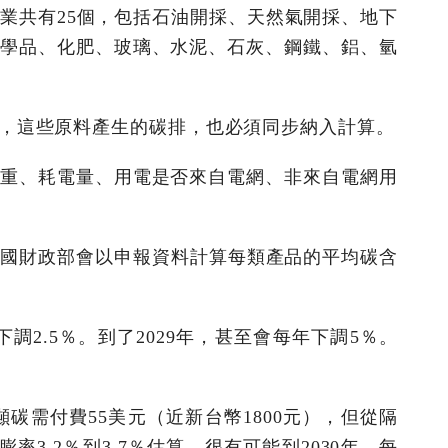
業共有25個，包括石油開採、天然氣開採、地下
學品、化肥、玻璃、水泥、石灰、鋼鐵、鋁、氫
，這些原料產生的碳排，也必須同步納入計算。
重、耗電量、用電是否來自電網、非來自電網用
美國財政部會以申報資料計算每類產品的平均碳含
下調2.5％。到了2029年，甚至會每年下調5％。
碳需付費55美元（近新台幣1800元），但從隔
.2％到3.7％估算，很有可能到2030年，每