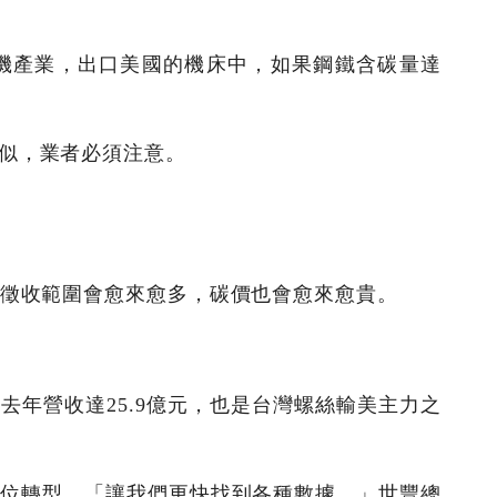
機產業，出口美國的機床中，如果鋼鐵含碳量達
似，業者必須注意。
而徵收範圍會愈來愈多，碳價也會愈來愈貴。
年營收達25.9億元，也是台灣螺絲輸美主力之
數位轉型，「讓我們更快找到各種數據，」世豐總