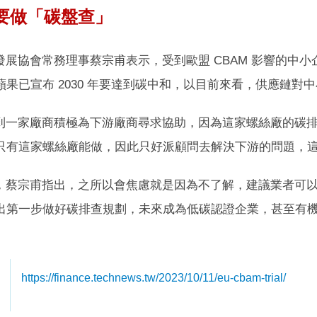
要做「碳盤查」
發展協會常務理事蔡宗甫表示，受到歐盟 CBAM 影響的中
果已宣布 2030 年要達到碳中和，以目前來看，供應鏈對
到一家廠商積極為下游廠商尋求協助，因為這家螺絲廠的碳
只有這家螺絲廠能做，因此只好派顧問去解決下游的問題，
，蔡宗甫指出，之所以會焦慮就是因為不了解，建議業者可
出第一步做好碳排查規劃，未來成為低碳認證企業，甚至有
https://finance.technews.tw/2023/10/11/eu-cbam-trial/