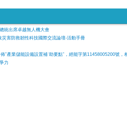
會參加總統出席卓越無人機大會
事故災害防救韌性科技國際交流論壇-活動手冊
公佈"產業儲能設備設置補ˋ助要點"，經能字第11458005200號，
爭力