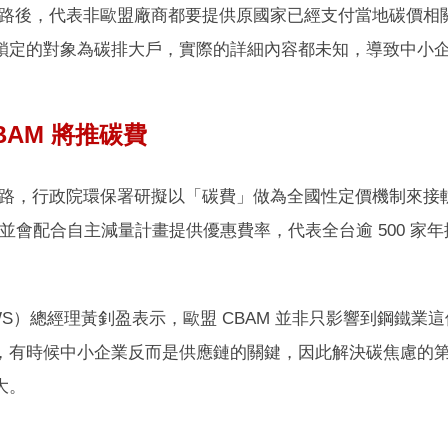
正式上路後，代表非歐盟廠商都要提供原國家已經支付當地碳價
鎖定的對象為碳排大戶，實際的詳細內容都未知，導致中小
BAM 將推碳費
 上路，行政院環保署研擬以「碳費」做為全國性定價機制來接軌
，並會配合自主減量計畫提供優惠費率，代表全台逾 500 家年排
S）總經理黃釗盈表示，歐盟 CBAM 並非只影響到鋼鐵
，有時候中小企業反而是供應鏈的關鍵，因此解決碳焦慮的第一
大。