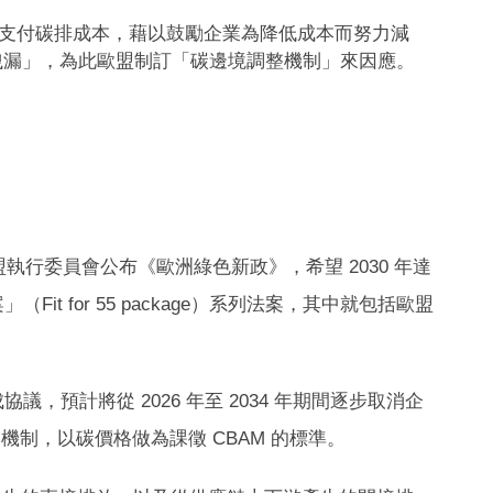
大戶支付碳排成本，藉以鼓勵企業為降低成本而努力減
洩漏」，為此歐盟制訂「碳邊境調整機制」來因應。
，最初是歐盟執行委員會公布《歐洲綠色新政》，希望 2030 年達
t for 55 package）系列法案，其中就包括歐盟
達成協議，預計將從 2026 年至 2034 年期間逐步取消企
格機制，以碳價格做為課徵 CBAM 的標準。