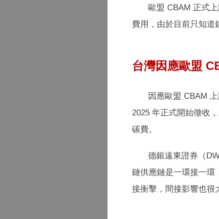
歐盟 CBAM 
費用，由於目前只知道
台灣因應歐盟 C
因應歐盟 CBAM
2025 年正式開始徵收
碳費。
德銀遠東證券（DW
鏈供應鏈是一環接一環
接衝擊，間接影響也很