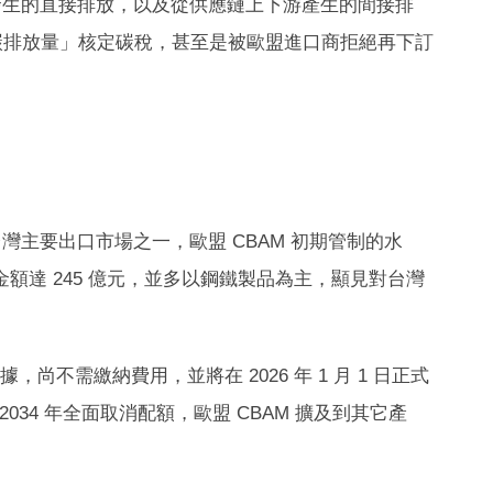
發生的直接排放，以及從供應鏈上下游產生的間接排
碳排放量」核定碳稅，甚至是被歐盟進口商拒絕再下訂
主要出口市場之一，歐盟 CBAM 初期管制的水
金額達 245 億元，並多以鋼鐵製品為主，顯見對台灣
據，尚不需繳納費用，並將在 2026 年 1 月 1 日正式
34 年全面取消配額，歐盟 CBAM 擴及到其它產