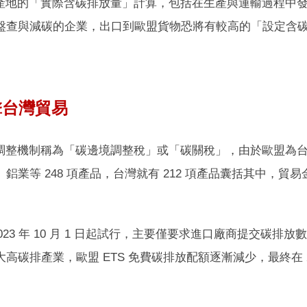
產地的「實際含碳排放量」計算，包括在生產與運輸過程中
盤查與減碳的企業，出口到歐盟貨物恐將有較高的「設定含
衝擊台灣貿易
調整機制稱為「碳邊境調整稅」或「碳關稅」，由於歐盟為台灣
鋁業等 248 項產品，台灣就有 212 項產品囊括其中，貿易
2023 年 10 月 1 日起試行，主要僅要求進口廠商提交碳排放數
高碳排產業，歐盟 ETS 免費碳排放配額逐漸減少，最終在 20