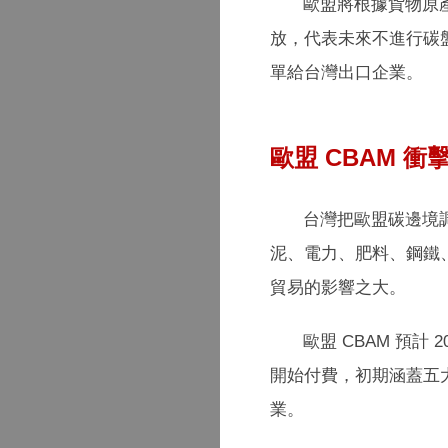
歐盟將根據貨物原
放，代表未來不進行碳
單給台灣出口企業。
歐盟 CBAM 
台灣把歐盟碳邊境
泥、電力、肥料、鋼鐵、
貿易的影響之大。
歐盟 CBAM 預計 
開始付費，初期涵蓋五大
業。