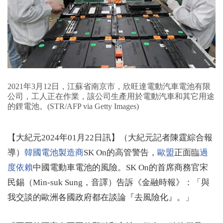
2021年3月12日，江蘇省南京市，欣旺達電動汽車電池有限
公司，工人正在作業，該公司生產用於電動汽車和其它用途
的鋰電池。(STR/AFP via Getty Images)
【大紀元2024年01月22日訊】（大紀元記者陳霆綜合報
導）
韓國
電池製造商
SK On的高管警告，
歐盟
正面臨
過
度依賴
中國電動車電池的風險。SK On的首席商務官宋
民錫（Min-suk Sung，音譯）告訴《金融時報》：「與
我交談的歐洲各國政府都在談論『去風險化』。」