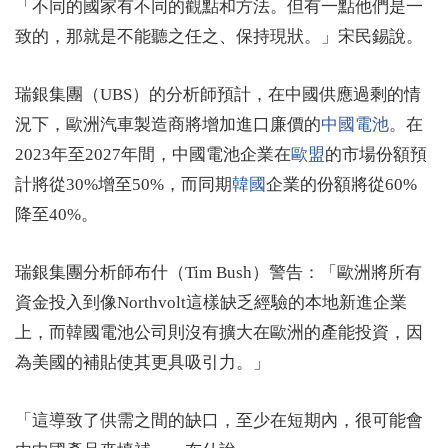
「不同的國家有不同的觀點和方法。但有一點他們是一
致的，那就是不能聽之任之、保持現狀。」宋民錫說。
瑞銀集團（UBS）的分析師預計，在中國供應過剩的情
況下，歐洲汽車製造商將增加進口廉價的
中國電池
。在
2023年至2027年間，中國電池企業在
歐盟
的市場份額預
計將從30%增至50%，而同期
韓國
企業的份額將從60%
降至40%。
瑞銀集團分析師布什（Tim Bush）警告：「歐洲將所有
資金投入到像Northvolt這樣缺乏經驗的本地新進企業
上，而韓國電池公司則沒有擴大在歐洲的產能投資，因
為美國的補貼使其更具吸引力。」
「這導致了供需之間的缺口，至少在短期內，很可能會