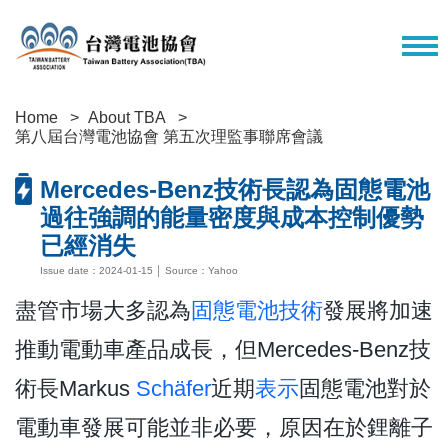
Home
About TBA
第八屆台灣電池協會 第五次理監事聯席會議
Mercedes-Benz技術長認為固態電池
過往強調的能量密度與成本控制優勢
已經消失
Issue date：2024-01-15 │ Source：Yahoo
盡管市場大多認為
固態電池技術
發展將加速
推動電動車產品成長，但Mercedes-Benz技
術長Markus
Schäfer
近期
表示
固態電池對於
電動車發展可能並非必要，原因在於鋰離子