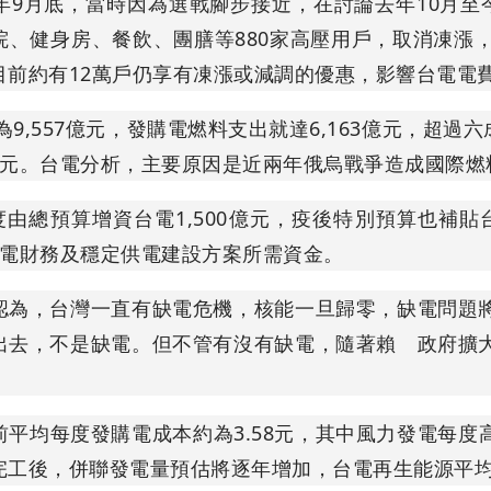
年9月底，當時因為選戰腳步接近，在討論去年10月至
院、健身房、餐飲、團膳等880家高壓用戶，取消凍漲
目前約有12萬戶仍享有凍漲或減調的優惠，影響台電電
為9,557億元，發購電燃料支出就達6,163億元，超過六
0億元。台電分析，主要原因是近兩年俄烏戰爭造成國際
度由總預算增資台電1,500億元，疫後特別預算也補貼
助台電財務及穩定供電建設方案所需資金。
認為，台灣一直有缺電危機，核能一旦歸零，缺電問題
出去，不是缺電。但不管有沒有缺電，隨著賴 政府擴
平均每度發購電成本約為3.58元，其中風力發電每度高
完工後，併聯發電量預估將逐年增加，台電再生能源平