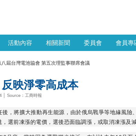
活動內容
相關新聞
委員會
會員專
第八屆台灣電池協會 第五次理監事聯席會議
 反映淨零高成本
-14 │ Source：工商時報
任後，將擴大推動再生能源，由於俄烏戰爭等地緣風險
甦，選前凍漲的電價，選後恐面臨調漲，或取消凍漲及