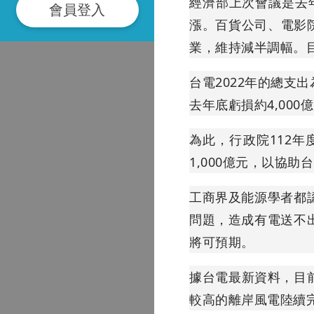
經濟部上次會議是去
會員登入
漲。百貨公司、電影
業，維持減半調幅。
台電2022年的總支出
去年底虧損約4,00
為此，行政院112年
1,000億元，以協
工商界及能源學者都
問題，造成有電送不
將可預期。
據台電最新資料，目前
較高的離岸風電陸續