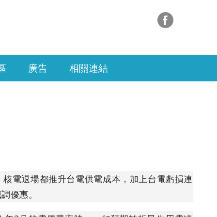
區
廣告
相關連結
、核電退場都推升台電供電成本，加上台電虧損連
減調優惠。