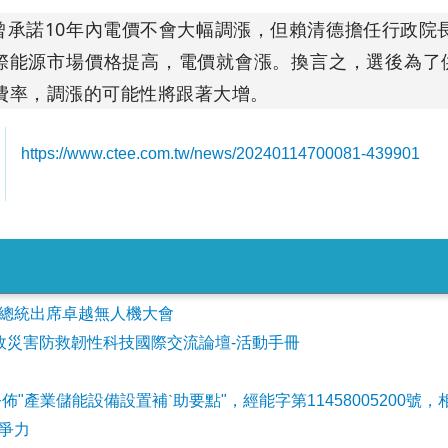
曾承諾10年內電價不會大幅調漲，但賴清德擔任行政院
際能源市場價格提高，電價就會漲。換言之，選後為了
價費率，調漲的可能性將跟著大增。
https://www.ctee.com.tw/news/20240114700081-439901
會參加總統出席卓越無人機大會
事故災害防救韌性科技國際交流論壇-活動手冊
公佈"產業儲能設備設置補ˋ助要點"，經能字第11458005200號，
爭力