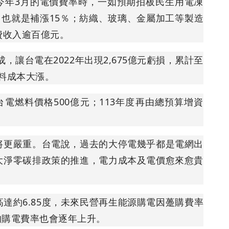
今年3月的電價費率時，一如預期拍板民生用電凍
，也就是補漲15％；紡織、玻璃、金屬加工等製造
費收入逾百億元。
成，讓台電在2022年出現2,675億元虧損，累計至
燃料成本大漲。
台電燃料價格500億元；113年度再由總預算增資
將更嚴重。台電說，過去的大停電幾乎都是電網出
大淨零碳排政策的推進，電力成本及電價愈來愈貴
達約6.85度，未來民營再生能源購電因躉購費率
均購電費率也會逐年上升。