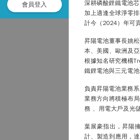
深耕磷酸鋰鐵電池芯
會員登入
加上適逢全球淨零排
計今（2024）年可
昇陽電池董事長姚松
本、美國、歐洲及亞
根據知名研究機構Tr
鐵鋰電池與三元電池全
負責昇陽電池業務系
業務方向將積極布局
務 、用電大戶及光
葉展豪指出，昇陽擁
計、製造到應用，達