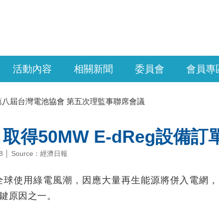
活動內容
相關新聞
委員會
會員專
第八屆台灣電池協會 第五次理監事聯席會議
取得50MW E-dReg設備訂
-08 │ Source：經濟日報
動全球使用綠電風潮，因應大量再生能源將併入電網
鍵原因之一。