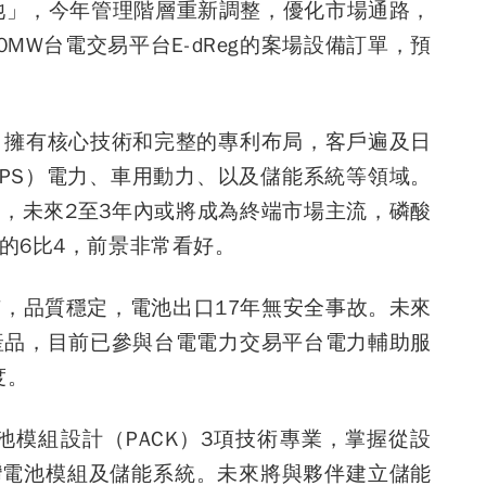
池」，今年管理階層重新調整，優化市場通路，
W台電交易平台E-dReg的案場設備訂單，預
，擁有核心技術和完整的專利布局，客戶遍及日
PS）電力、車用動力、以及儲能系統等領域。
突出，未來2至3年內或將成為終端市場主流，磷酸
年的6比4，前景非常看好。
，品質穩定，電池出口17年無安全事故。未來
產品，目前已參與台電電力交易平台電力輔助服
度。
池模組設計（PACK）3項技術專業，掌握從設
灣電池模組及儲能系統。未來將與夥伴建立儲能