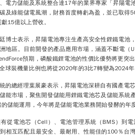
、電力儲能及系統整合達17年的業界專家「昇陽電
碳及綠能儲電風潮，財務首度轉虧為盈，並已取得50M
貢獻15億以上營收。
廷博士表示，昇陽電池專注生產高安全性鋰鐵電池
洲地區。目前開發的產品應用市場，涵蓋不斷電（U
endForce預期，磷酸鐵鋰電池的性價比優勢將更
球裝機量比例也將從2020年的3比7轉變為2024
統的總經理葉展豪表示，昇陽電池深耕自有國產電芯
儲能市場，聚焦開發儲能用鋰鐵電池芯及儲能系統
儲的儲能運用，今年將是儲能電池業務開始發酵的年
有從電池芯（Cell）、電池管理系統（BMS）到電
到相互匹配且最安全、最耐用、性能佳的100％台