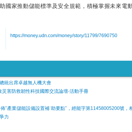
助國家推動儲能標準及安全規範，積極掌握未來電
https://money.udn.com/money/story/11799/7690750
會參加總統出席卓越無人機大會
事故災害防救韌性科技國際交流論壇-活動手冊
公佈"產業儲能設備設置補ˋ助要點"，經能字第11458005200號，
爭力