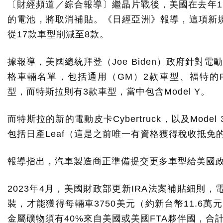
〔財經頻道／綜合報導〕繼晶片戰後，美國在去年1
的電池，將取消補貼。《日經亞洲》報導，這項新
從17款車型削減至8款。
據報導，美國總統拜登（Joe Biden）政府針對電
格車輛名單，包括通用（GM）2款車型、福特的F-150 Li
型，而特斯拉則有3款車型，當中包含Model Y。
而特斯拉的新的電動皮卡Cyber​​truck，以及M
包括日產Leaf（這是之前唯一有資格獲得稅收抵免的
報導指出，汽車製造商正準備提交更多車型給美國
2023年4月，美國財政部更新IRA法案補貼細則
裝，才能獲得每輛車3750美元（約新台幣11.6萬
金屬礦物須有40%來自美國或美國FTA夥伴國，合計