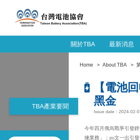
關於TBA
最新消息
Home
About TBA
【電池回
黑金
TBA產業要聞
Issue date：2024-02
今年四月俄烏戰爭引發鋰價
煉業務」；po文一出引