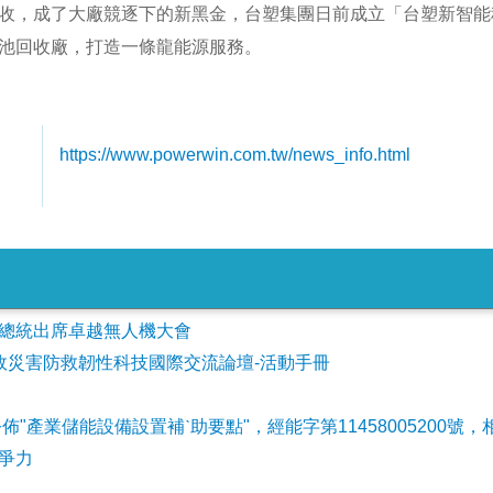
收，成了大廠競逐下的新黑金，台塑集團日前成立「台塑新智能
池回收廠，打造一條龍能源服務。
https://www.powerwin.com.tw/news_info.html
會參加總統出席卓越無人機大會
事故災害防救韌性科技國際交流論壇-活動手冊
公佈"產業儲能設備設置補ˋ助要點"，經能字第11458005200號，
爭力