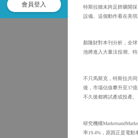
會員登入
特斯拉雖未跨足鋰礦開採
設備。這個動作看在美琪
顏隆財對本刊分析，全球
池將進入大量汰役潮。特
不只馬斯克，特斯拉共同創辦人
後，市場估值攀升至37億
不久後都將試產或投產。
研究機構Marketsan
率19.4%，原因正是電