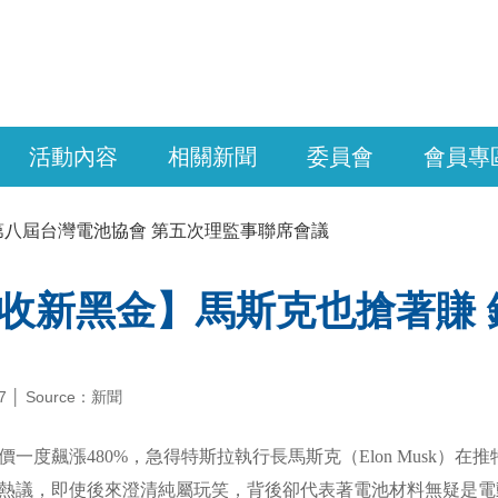
活動內容
相關新聞
委員會
會員專
第八屆台灣電池協會 第五次理監事聯席會議
收新黑金】馬斯克也搶著賺
-07 │ Source：新聞
一度飆漲480%，急得特斯拉執行長馬斯克（Elon Musk）在推
發熱議，即使後來澄清純屬玩笑，背後卻代表著電池材料無疑是