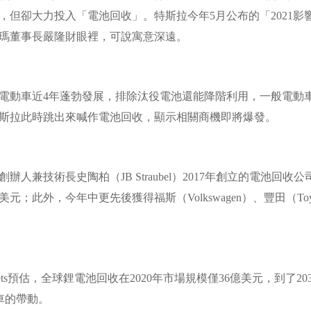
，但卻大力投入「電池回收」。特斯拉今年5月公布的「2021
瑪董事長嚴隆財眼裡，可說寓意深遠。
電動車近4年蓬勃發展，排除汰役電池還能降階利用，一般電動
斯拉此時跳出來喊作電池回收，顯示相關商機即將爆發。
兼技術長史陶柏（JB Straubel）2017年創立的電池回收公司紅
美元；此外，今年中更先後獲得福斯（Volkswagen）、豐田（
dMarkets預估，全球鋰電池回收在2020年市場規模僅36億美元，到
動車的帶動。