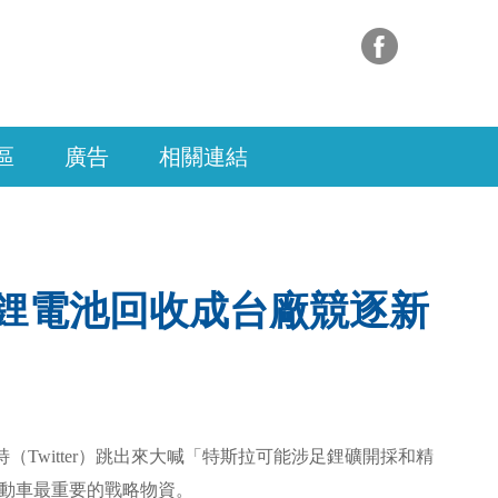
區
廣告
相關連結
 鋰電池回收成台廠競逐新
特（Twitter）跳出來大喊「特斯拉可能涉足鋰礦開採和精
電動車最重要的戰略物資。