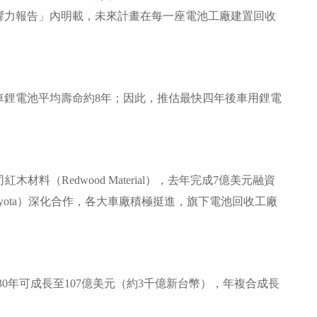
影響力報告」內明載，未來計畫在每一座電池工廠建置回收
車鋰電池平均壽命約8年；因此，推估最快四年後車用鋰電
木材料（Redwood Material），去年完成7億美元融資
Toyota）深化合作，各大車廠積極挺進，旗下電池回收工廠
了2030年可成長至107億美元（約3千億新台幣），年複合成長