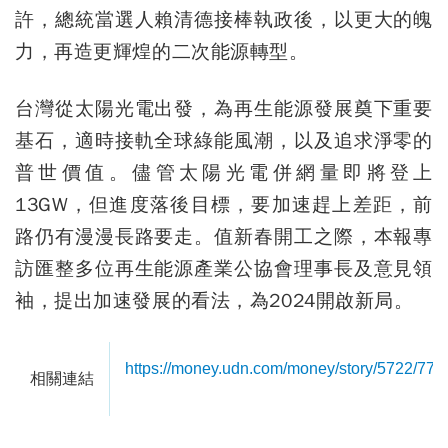
許，總統當選人賴清德接棒執政後，以更大的魄
力，再造更輝煌的二次能源轉型。
台灣從太陽光電出發，為再生能源發展奠下重要
基石，適時接軌全球綠能風潮，以及追求淨零的
普世價值。儘管太陽光電併網量即將登上
13GW，但進度落後目標，要加速趕上差距，前
路仍有漫漫長路要走。值新春開工之際，本報專
訪匯整多位再生能源產業公協會理事長及意見領
袖，提出加速發展的看法，為2024開啟新局。
https://money.udn.com/money/story/5722/77
相關連結