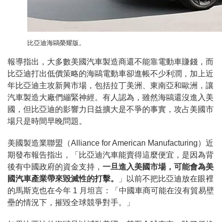
比亞迪海鷗榮耀版。
報導指出，大多數美國汽車製造商還不能靠電動車賺錢，而
比亞迪打出低價策略的海鷗電動車卻進帳不少利潤，加上近
年比亞迪主攻新興市場，包括拉丁美洲、東南亞和歐洲，讓
汽車製造大廠們繃緊神經。有人認為，雖然海鷗還沒進入美
國，但比亞迪的影響力日益擴大是不爭的事實，攻占美國市
場只是時間早晚問題。
美國製造業聯盟（Alliance for American Manufacturing）近
期發布報告指出，「比亞迪汽車能賣得這麼便宜，是因為背
後有中國政府的資金支持，
一旦進入美國市場，可能會為美
國汽車產業帶來毀滅性的打擊。
」以前不把比亞迪放在眼裡
的馬斯克也在今年 1 月坦言：「中國車商可能在沒有貿易壁
壘的情況下，摧毀全球競爭對手。」