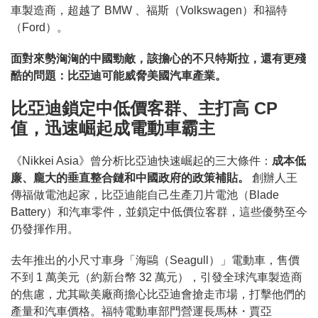
車製造商，超越了 BMW 、福斯（Volkswagen）和福特
（Ford）。
面對來勢洶洶的中國勁敵，該擔心的不只特斯拉，還有更殘
酷的問題：比亞迪可能威脅美國汽車產業。
比亞迪鎖定中低價客群、主打高 CP
值，迅速崛起成電動車霸主
《Nikkei Asia》曾分析比亞迪快速崛起的三大條件：
成本低
廉、龐大的垂直整合鏈和中國政府的政策補貼。
創辦人王
傳福做電池起家，比亞迪能自己生產刀片電池（Blade
Battery）和汽車零件，並鎖定中低價位客群，這些優勢至今
仍發揮作用。
去年推出的小尺寸車身「海鷗（Seagull）」電動車，售價
不到 1 萬美元（約新台幣 32 萬元），引發全球汽車製造商
的焦慮，尤其歐美廠商擔心比亞迪會搶走市場，打擊他們的
產量和汽車價格。福特電動車部門營運長馬林・賈亞