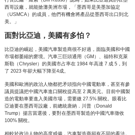
西哥設廠，就能搶灘美洲市場，「墨西哥是美墨加協定
（USMCA）的成員，他們有機會將產品從墨西哥出口到北
美。」
面對比亞迪，美國有多怕？
比亞迪的崛起，美國汽車製造商很不好過，面臨美國和中國
市場都萎縮的窘境。汽車三巨頭通用（GM）、福特和克萊
斯勒（Chrysler）的美國市占率在 1984 年高達 7 成 5，到
了 2023 年卻大幅下降至4成。
美國和歐洲的政治人物都把矛頭指向中國電動車，甚至有參
議員提議把中國汽車進口關稅提高至 2 萬美元。目前中國製
造的電動車要進入美國市場，需要繳 27.5% 關稅。眼看比
亞迪要在墨西哥設廠，前總統唐納．川普（Donald
Trump）揚言當選後，要對在墨西哥製造的中國汽車徵收
100% 關稅。
相較於政治人物的高度戒備，汽車製造商卻有不同的看法。