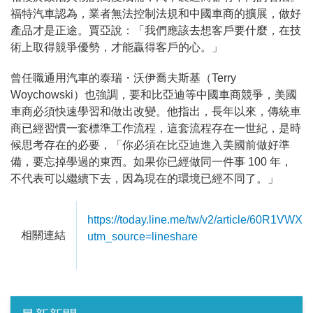
福特汽車認為，業者無法控制法規和中國車商的擴展，做好
產品才是正途。賈亞說：「我們應該去想客戶要什麼，在技
術上取得競爭優勢，才能贏得客戶的心。」
曾任職通用汽車的泰瑞・沃伊喬夫斯基（Terry
Woychowski）也強調，要和比亞迪等中國車商競爭，美國
車商必須快速學習和做出改變。他指出，長年以來，傳統車
商已經習慣一套標準工作流程，這套流程存在一世紀，是時
候思考存在的必要，「你必須在比亞迪進入美國前做好準
備，要忘掉學過的東西。如果你已經做同一件事 100 年，
不代表可以繼續下去，因為現在的環境已經不同了。」
https://today.line.me/tw/v2/article/60R1VWX?
相關連結
utm_source=lineshare