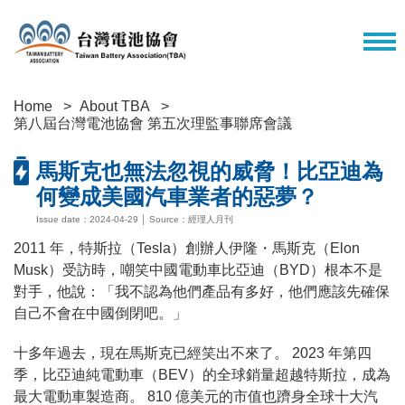
Home
About TBA
第八屆台灣電池協會 第五次理監事聯席會議
馬斯克也無法忽視的威脅！比亞迪為
何變成美國汽車業者的惡夢？
Issue date：2024-04-29 │ Source：經理人月刊
2011 年，特斯拉（Tesla）創辦人伊隆・馬斯克（Elon
Musk）受訪時，嘲笑中國電動車比亞迪（BYD）根本不是
對手，他說：「我不認為他們產品有多好，他們應該先確保
自己不會在中國倒閉吧。」
十多年過去，現在馬斯克已經笑出不來了。 2023 年第四
季，比亞迪純電動車（BEV）的全球銷量超越特斯拉，成為
最大電動車製造商。 810 億美元的市值也躋身全球十大汽