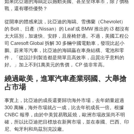
如果比亞迪的海鷗足以撼動美國、甚至全球車市，除了價格
戰，還有哪些優勢？
從開車的體感來說，比亞迪的海鷗、雪佛蘭（Chevrolet）
的 Bolt 、日產（Nissan）的 Leaf 或 BMW 推出的 i3 都沒有
太大區別，加速快、安靜，且座椅舒適。不過，美國工程公
司 Caresoft Global 拆解 30 多輛中國電動車，發現比起小
鵬、蔚來等汽車，比亞迪的海鷗贏在車身結構、電池和零
件，「從設計到製造都是簡單且高效率，品質出乎意料的
好。」加上不到1萬美元的售價， CP 值非常高。
繞過歐美，進軍汽車產業弱國、大舉搶
占市場
事實上，比亞迪的成長還要歸功海外市場，去年銷量超過
300 萬輛，海外市場就占一成，比去年初成長一倍。根據
CNBC 報導，由於中美貿易戰延燒，歐洲市場政策尚不明
確，所以比亞迪把目標放在新興市場，並在泰國、巴西、印
尼、匈牙利和烏茲別克設廠。