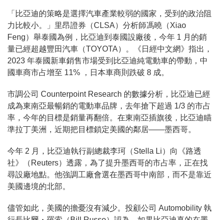
「比亞迪的策略是選擇汽車產業較弱的國家，受到的政治阻
力比較小。」里昂證券（CLSA）分析師馮曉（Xiao
Feng）舉泰國為例，比亞迪到泰國設廠後，今年 1 月的銷
量已經超越豐田汽車（TOYOTA）。《日經中文網》指出，
2023 年泰國新車銷售市場受到比亞迪純電動車的帶動，中
國車商市占增至 11% ，日本車商則跌破 8 成。
市調公司 Counterpoint Research 的數據分析，比亞迪已經
成為東南亞最暢銷的電動車品牌，去年搶下超過 1/3 的市占
率，今年的目標是銷量再翻倍。在東南亞插旗後，比亞迪瞄
準拉丁美洲，近期把目標鎖定美國的鄰居——墨西哥。
今年 2 月，比亞迪執行副總裁李珂（Stella Li）向《路透
社》（Reuters）透露，為了提升墨西哥的市占率，正在找
尋設廠地點。他強調工廠會選在墨西哥中南部，而不是靠近
美國邊境的北部。
儘管如此，美國的擔憂沒有減少。投顧公司 Automobility 執
行長比爾・羅索（Bill Russo）認為，如果比亞迪真的在墨