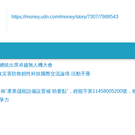
https://money.udn.com/money/story/7307/7988543
會參加總統出席卓越無人機大會
事故災害防救韌性科技國際交流論壇-活動手冊
公佈"產業儲能設備設置補ˋ助要點"，經能字第11458005200號，
爭力