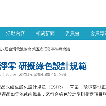
活動內容
相關新聞
委員會
會員專
第八屆台灣電池協會 第五次理監事聯席會議
淨零 研擬綠色設計規範
-06-06 │ Source：經濟日報 記者邱琮皓／台北報導
產品永續生態化設計規章（ESPR）」草案，環境部也
定產品如電池或紡織品，來符合綠色設計準則指定項目