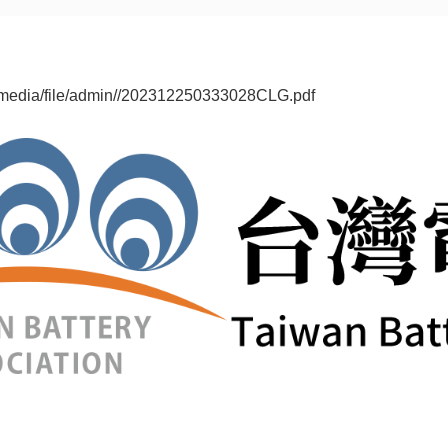
media/file/admin//202312250333028CLG.pdf